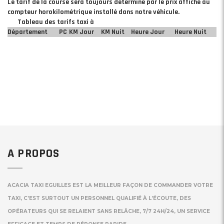
Le tarif de la course sera toujours déterminé par le prix affiché au
compteur horokilométrique installé dans notre véhicule.
Tableau des tarifs taxi à
Département
PC
KM Jour
KM Nuit
Heure Jour
Heure Nuit
A PROPOS
ACACIA TAXI EGUILLES EST LA MEILLEUR FAÇON DE COMMANDER VOTRE
TAXI, C’EST SURTOUT UN PERSONNEL QUALIFIÉ À L’ÉCOUTE, DES
OPÉRATEURS QUI SE RELAIENT SANS RELÂCHE, 7/7 24H/24, UN SERVICE